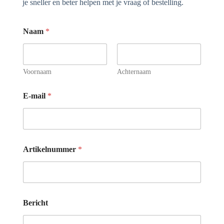
je sneller en beter helpen met je vraag of bestelling.
Naam
*
Voornaam
Achternaam
E
E-mail
*
-
m
a
i
l
*
Artikelnummer
*
A
r
t
i
k
e
Bericht
l
n