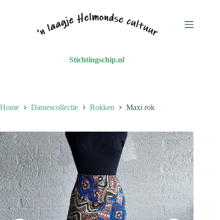
Ga
naar
de
inhoud
Stichtingschip.nl
Home
Damescollectie
Rokken
Maxi rok