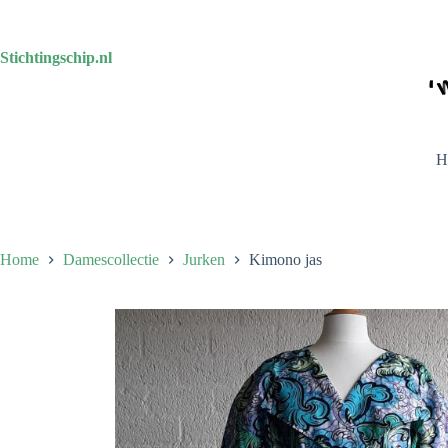
Ga
naar
de
Stichtingschip.nl
inhoud
H
Home
Damescollectie
Jurken
Kimono jas