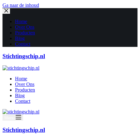
Ga naar de inhoud
Home
Over Ons
Producten
Blog
Contact
Stichtingschip.nl
Home
Over Ons
Producten
Blog
Contact
Menu
Stichtingschip.nl