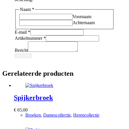
Naam
*
Voornaam
Achternaam
Artikelnummer
E-mail
*
E-
Artikelnummer
*
mail
Naam
Bericht
Verzend
Gerelateerde producten
Spijkerbroek
€
65,00
Broeken
,
Damescollectie
,
Herencollectie
Bekijk product