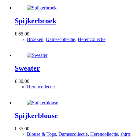
Spijkerbroek
€
65,00
Broeken
,
Damescollectie
,
Herencollectie
Bekijk product
Sweater
€
30,00
Herencollectie
Bekijk product
Spijkerblouse
€
35,00
Blouse & Tops
,
Damescollectie
,
Herencollectie
,
shirts