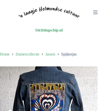
Ga
naar
de
inhoud
Stichtingschip.nl
Home
Damescollectie
Jassen
Spijkerjas