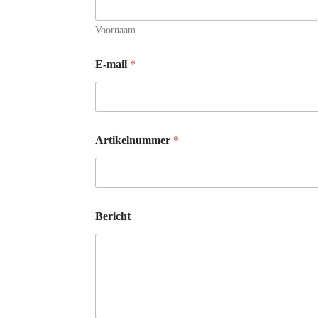
Voornaam
E-mail
*
Artikelnummer
*
N
Bericht
a
a
m
E
-
m
a
i