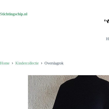
Ga
naar
de
Stichtingschip.nl
inhoud
H
Home
Kindercollectie
Overslagrok