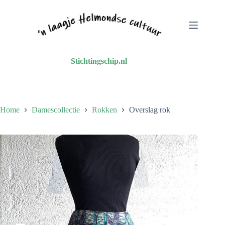
Ga
naar
de
inhoud
Stichtingschip.nl
Home
Damescollectie
Rokken
Overslag rok