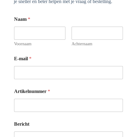
je sneller en beter helpen met je vraag of bestelling.
Naam
*
Voornaam
Achternaam
E-mail
*
B
Artikelnummer
*
e
r
i
c
h
t
Bericht
A
r