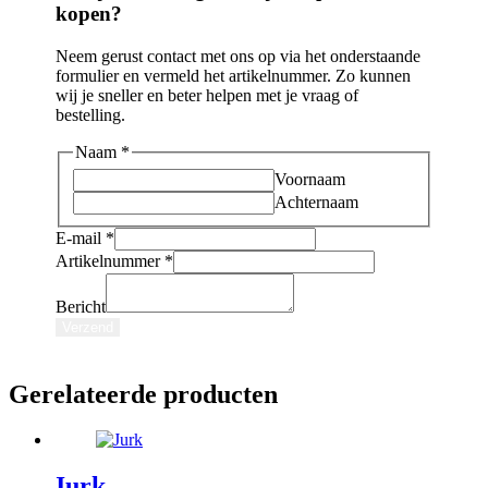
kopen?
Neem gerust contact met ons op via het onderstaande
formulier en vermeld het artikelnummer. Zo kunnen
wij je sneller en beter helpen met je vraag of
bestelling.
Naam
*
Voornaam
Achternaam
Naam
E-mail
*
Bericht
Artikelnummer
*
Artikelnummer
Bericht
Verzend
Gerelateerde producten
Jurk