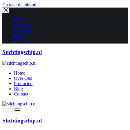
Ga naar de inhoud
Home
Over Ons
Producten
Blog
Contact
Stichtingschip.nl
Home
Over Ons
Producten
Blog
Contact
Menu
Stichtingschip.nl