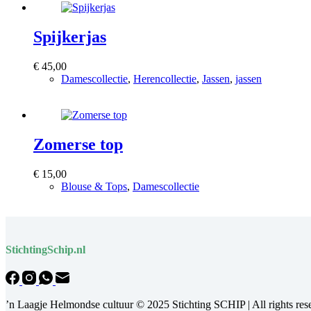
Spijkerjas
€
45,00
Damescollectie
,
Herencollectie
,
Jassen
,
jassen
Bekijk product
Zomerse top
€
15,00
Blouse & Tops
,
Damescollectie
Bekijk product
StichtingSchip.nl
’n Laagje Helmondse cultuur © 2025 Stichting SCHIP | All rights res