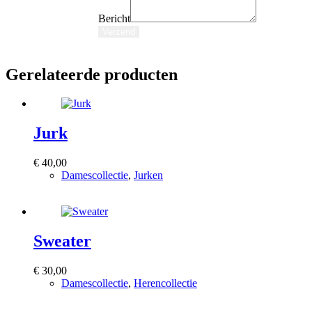
Artikelnummer
Bericht
Bericht
E-
Verzend
mail
Gerelateerde producten
Jurk
€
40,00
Damescollectie
,
Jurken
Bekijk product
Sweater
€
30,00
Damescollectie
,
Herencollectie
Bekijk product