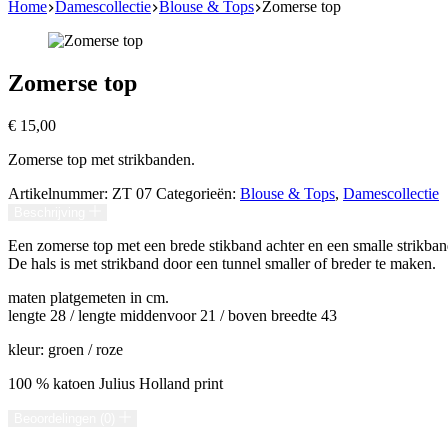
Home
Damescollectie
Blouse & Tops
Zomerse top
Zomerse top
€
15,00
Zomerse top met strikbanden.
Artikelnummer:
ZT 07
Categorieën:
Blouse & Tops
,
Damescollectie
Beschrijving
Een zomerse top met een brede stikband achter en een smalle strikband
De hals is met strikband door een tunnel smaller of breder te maken.
maten platgemeten in cm.
lengte 28 / lengte middenvoor 21 / boven breedte 43
kleur: groen / roze
100 % katoen Julius Holland print
Beoordelingen (0)