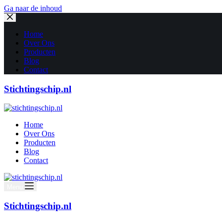
Ga naar de inhoud
Home
Over Ons
Producten
Blog
Contact
Stichtingschip.nl
Home
Over Ons
Producten
Blog
Contact
Menu
Stichtingschip.nl