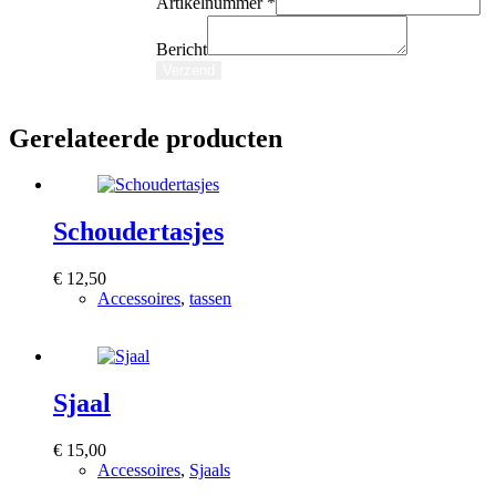
Artikelnummer
Artikelnummer
*
Bericht
E-
Bericht
mail
Verzend
Gerelateerde producten
Schoudertasjes
€
12,50
Accessoires
,
tassen
Bekijk product
Sjaal
€
15,00
Accessoires
,
Sjaals
Bekijk product