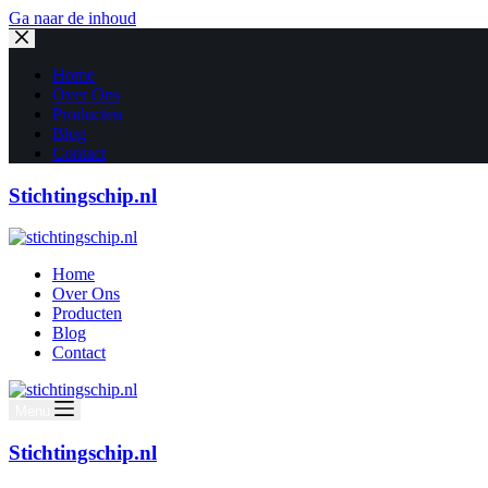
Ga naar de inhoud
Home
Over Ons
Producten
Blog
Contact
Stichtingschip.nl
Home
Over Ons
Producten
Blog
Contact
Menu
Stichtingschip.nl