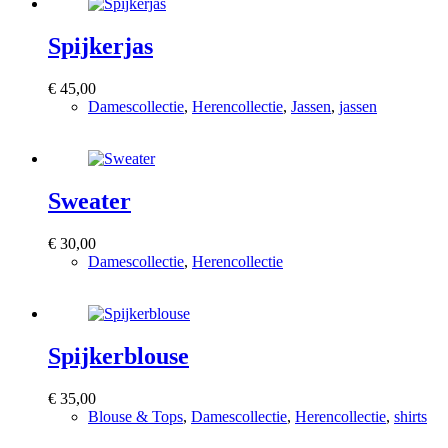
Spijkerjas
€
45,00
Damescollectie
,
Herencollectie
,
Jassen
,
jassen
Bekijk product
Sweater
€
30,00
Damescollectie
,
Herencollectie
Bekijk product
Spijkerblouse
€
35,00
Blouse & Tops
,
Damescollectie
,
Herencollectie
,
shirts
Bekijk product