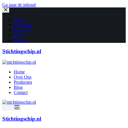
Ga naar de inhoud
Home
Over Ons
Producten
Blog
Contact
Stichtingschip.nl
Home
Over Ons
Producten
Blog
Contact
Menu
Stichtingschip.nl