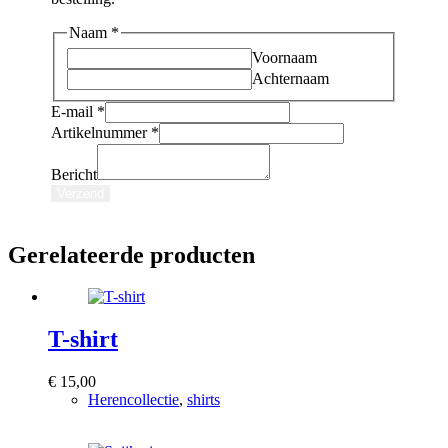
Naam
*
Voornaam
Achternaam
E-mail
*
Artikelnummer
*
Naam
E-
Bericht
mail
Verzend
Bericht
Gerelateerde producten
T-shirt
€
15,00
Herencollectie
,
shirts
Bekijk product