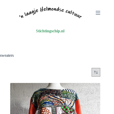
Ga
naar
de
inhoud
Stichtingschip.nl
sweaters